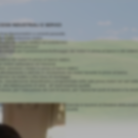
SSI INDUSTRIALI E SERVIZI
freni dinamometrici a correnti parassite.
alla alimentazione motori.
llaudo dei motori elettrici ed endotermici.
ambito "control process".
meccaniche per il posizionamento/fissaggio dei motori in prova al banco e dei sistem
ttrica dei motori in prova al banco statico.
er motori carburatore ed iniezione.
e, pressioni ) motori in prova al banco statico.
raffreddamento e dell'olio in circolazione nei motori durante le prove al banco.
rmici ed elettrici a fine linea di montaggio.
to, manutenzione straordinaria e programmata nelle sale prova motori nei vari settori 
,alla fabbricazione di serie , all' assicurazione qualità.
avoro, per l' esecuzione dei cicli di lavoro, per i layout dei posti di lavoro e la mo
Esercita le funzioni di Direttore della prod
Qualità.