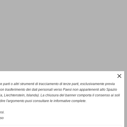
close
rze parti o altri strumenti di tracciamento di terze parti, esclusivamente previa
on trasferimento dei dati personali verso Paesi non appartenenti allo Spazio
Liechtenstein, Islanda). La chiusura del banner comporta il consenso ai soli
dire l'argomento puoi consultare le informative complete.
si.
nso