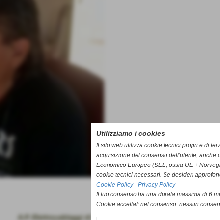
Utilizziamo i cookies
Il sito web utilizza cookie tecnici propri e di te
acquisizione del consenso dell'utente, anche c
Economico Europeo (SEE, ossia UE + Norvegia, 
cookie tecnici necessari. Se desideri approfon
Cookie Policy
-
Privacy Policy
Il tuo consenso ha una durata massima di 6 me
Cookie accettati nel consenso: nessun conse
A.P. Elettrocablaggi di Pampaloni Alessandro e C. s.a.s.