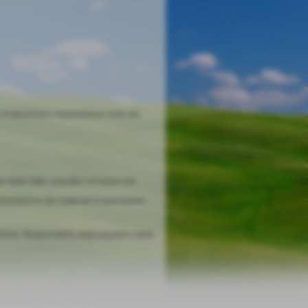
i di giunzione e trasmissione moto dei
delle Ditte costruttrici di motori che
vimentazione dei materiali in lavorazione.
uzione, Responsabile degli acquisti e della