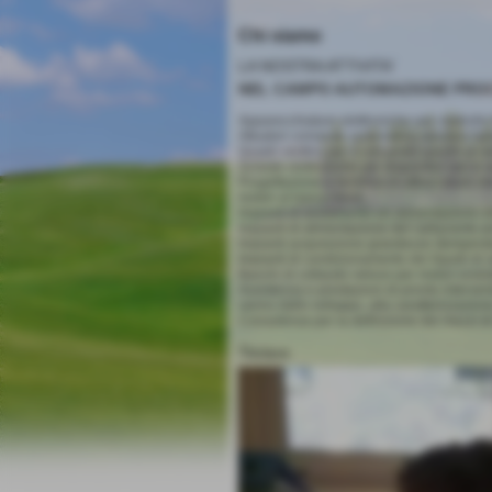
Chi siamo
LA NOSTRA ATTIVITA´
NEL CAMPO AUTOMAZIONE PROCE
Apparecchiature elettroniche per controllo 
Attuatori comando automatico apertura farf
Quadri elettrici per il comando banchi di co
Schede elettroniche per dispositivi vari in 
Progettazione e fornitura di attrezzature 
motori al banco freno.
Impianti di avviamento ed alimentazione ele
Impianti di alimentazione del carburante p
Impianti acquisizione grandezze (temperatur
Impianti di condizionamento dei liquidi di 
Banchi di collaudo veloce per motori endote
Assistenza e prestazioni di pronto interven
vanno dallo sviluppo, alla caratterizzazione 
Consulenza per la definizione dei mezzi di l
Titolare