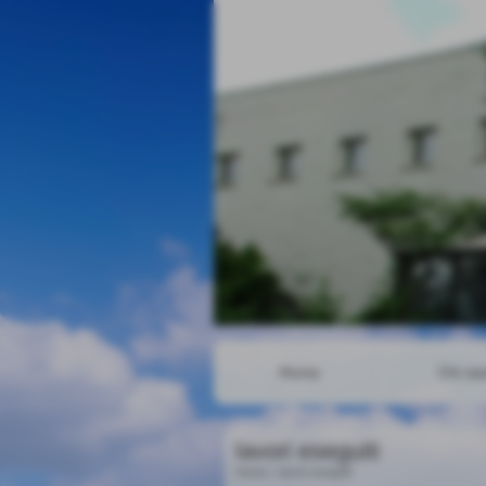
Home
Chi si
lavori eseguiti
Home
>
lavori eseguiti